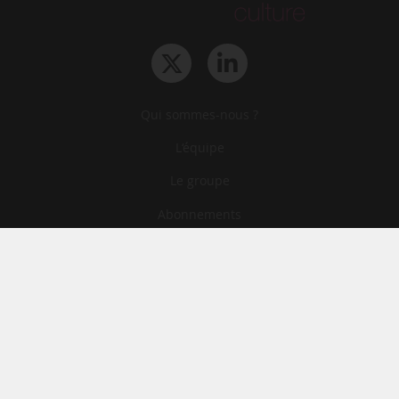
Qui sommes-nous ?
L‘équipe
Le groupe
Abonnements
Contact
Archives
CGA
Mentions légales
Confidentialité