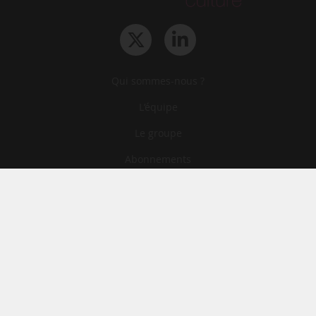
Qui sommes-nous ?
L‘équipe
Le groupe
Abonnements
Contact
Archives
CGA
Mentions légales
Confidentialité