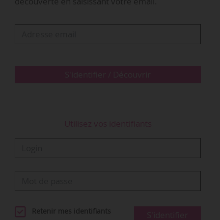
découverte en saisissant votre email.
compte les actions transversales de 22,05 M€).
Au titre de la ligne dédiée à la culture
strictement, le budget s’élève à 78,1 M€. Les
crédits de fonctionnement sont entièrement
préservés par rapport à 2025, dont 30,4 M…
S'identifier / Découvrir
Utilisez vos identifiants
Retenir mes identifiants
S'identifier