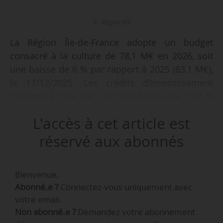
© Région IDF
La Région Île-de-France adopte un budget
consacré à la culture de 78,1 M€ en 2026, soit
une baisse de 6 % par rapport à 2025 (83,1 M€),
le 17/12/2025. Les crédits d’investissement
s’élèvent à 34,9 M€, soit une baisse de 12,7 %
par rapport au budget 2025 (40 M€), et les
L'accès à cet article est
crédits de fonctionnement atteignent 43,1 M€,
un montant stable comparé à 2025 (43,1 M€). Le
réservé aux abonnés
budget total de la Région Île-de-France s’élève à
5,87 Md€ en 2026, un montant stable par
Bienvenue,
rapport à 2025 (5,86 Md€).
Abonné.e ?
Connectez-vous uniquement avec
votre email.
« L’effort global de la Région en faveur de la
Non abonné.e ?
Demandez votre abonnement
culture est maintenu à 100 M€ (en prenant en