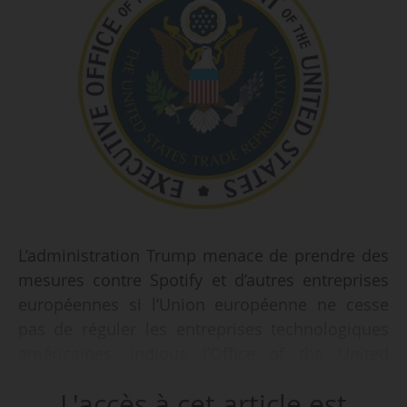
L’administration Trump menace de prendre des
mesures contre Spotify et d’autres entreprises
européennes si l’Union européenne ne cesse
pas de réguler les entreprises technologiques
américaines, indique l’Office of the United
States Trade Representative (Bureau du
L'accès à cet article est
représentant américain au commerce) le