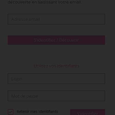
découverte en saisissant votre email.
Cela « introduit une confusion entre
indépendance créative et salariat, en
contradiction avec le Code de la propriété
intellectuelle, au risque d’affaiblir les contrats de
licence, la gestion collective…
S'identifier / Découvrir
Utilisez vos identifiants
Retenir mes identifiants
S'identifier