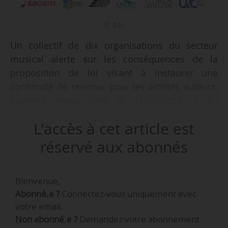
© D.R.
Un collectif de dix organisations du secteur
musical alerte sur les conséquences de la
proposition de loi visant à instaurer une
continuité de revenus pour les artistes auteurs,
apprend News Tank le 16/12/2025. « En
assimilant partiellement la rémunération des
L'accès à cet article est
créateurs à un régime d’assurance chômage »,
la proposition de loi « remet en cause un
réservé aux abonnés
principe fondateur du droit d’auteur :
l’indépendance des artistes auteurs, dont la
Bienvenue,
rémunération repose sur l’exploitation des
Abonné.e ?
Connectez-vous uniquement avec
œuvres, sans lien de subordination », indiquent
votre email.
les signataires, parmi lesquels la CEMF, la
Non abonné.e ?
Demandez votre abonnement
CSDEM, la Sacem et le Snac.