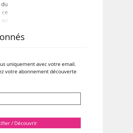
 du
 ce
é au
abonnés
égie
iété
 l’a
s uniquement avec votre email.
 votre abonnement découverte
tifier / Découvrir