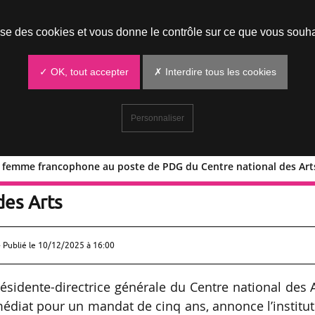
Prendre un rendez-vous
lise des cookies et vous donne le contrôle sur ce que vous souha
✓ OK, tout accepter
✗ Interdire tous les cookies
Personnaliser
femme francophone au poste de PDG du Centre national des Art
re
ier 1
femme francophone au poste 
des Arts
 Publié le
10/12/2025 à 16:00
sidente-directrice générale du Centre national des 
édiat pour un mandat de cinq ans, annonce l’institu