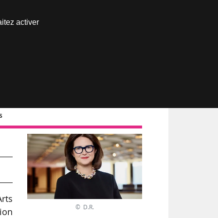
Nous joindre
itez activer
Espace abonné
s
de
Arts
© D.R.
tion