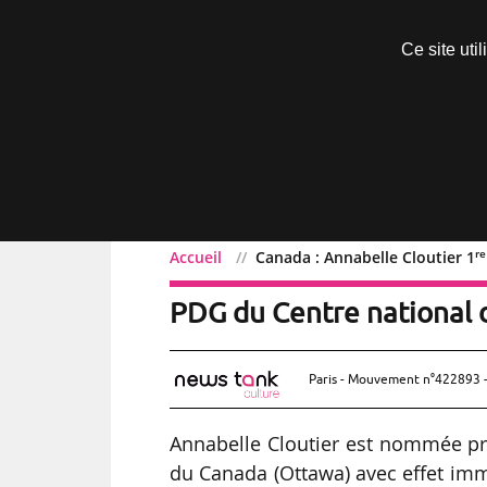
Découvrir sans engagement
Ce site uti
Menu
re
Accueil
Canada : Annabelle Cloutier 1
Canada : Annabelle Clout
PDG du Centre national 
Paris - Mouvement n°422893 -
Annabelle Cloutier est nommée pré
du Canada (Ottawa) avec effet imm