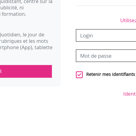
idistant, centré sur la
ublicité, ni
i formation.
Utilise
uotidien, le jour de
rubriques et les mots
artphone (App), tablette
R
Retenir mes identifiants
Ident