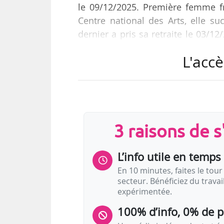
le 09/12/2025. Première femme f
Centre national des Arts, elle s
dernier a pris sa retraite le 03/
printemps 2025 à l’échelle mondial
L'accè
Depuis 2018, Annabelle Cloutier ass
et des communications du Centre n
pour le CA. « Son double rôle dan
placée au cœur des processus déc
3 raisons de 
L’info utile en temps 
En 10 minutes, faites le tour 
secteur. Bénéficiez du trava
expérimentée.
100% d’info, 0% de 