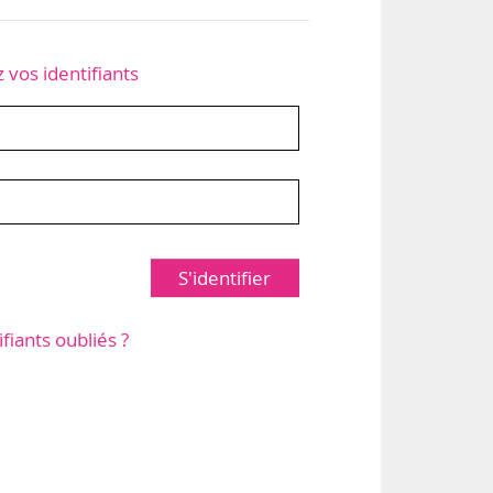
z vos identifiants
S'identifier
ifiants oubliés ?