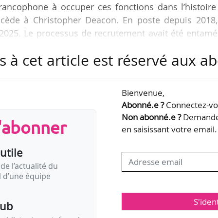
rancophone à occuper ces fonctions dans l’histoire
uccède à Christopher Deacon. En poste depuis 2018,
12/2025. Le processus de recrutement avait été entam
e.
s à cet article est réservé aux 
urait les fonctions de directrice générale de la strat
ational des Arts ainsi que de secrétaire de la Soc
Bienvenue,
s les sphères de la direction et de la gouvernance
Abonné.e ?
Connectez-vou
isionnels de…
Non abonné.e ?
Demandez
s'abonner
en saisissant votre email.
utile
de l’actualité du
il d’une équipe
S'iden
pub