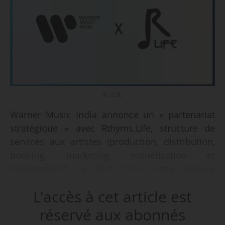
© D.R.
Warner Music India annonce un « partenariat
stratégique » avec Rthyms.Life, structure de
services aux artistes (production, distribution,
booking, marketing, monétisation et
management), le 08/12/2025. Cette alliance
« consolide la position de Rthyms.Life en tant
L'accès à cet article est
que plateforme de confiance pour les artistes,
offrant un écosystème complet où les créateurs
réservé aux abonnés
conservent la maîtrise de tous les aspects de