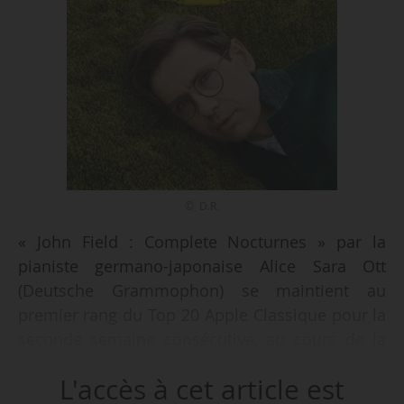
© D.R.
« John Field : Complete Nocturnes » par la
pianiste germano-japonaise Alice Sara Ott
(Deutsche Grammophon) se maintient au
premier rang du Top 20 Apple Classique pour la
seconde semaine consécutive, au cours de la
semaine clôturée le 04/12/2025. Cet opus a été
L'accès à cet article est
désigné Album de l’année 2025 par Apple Music