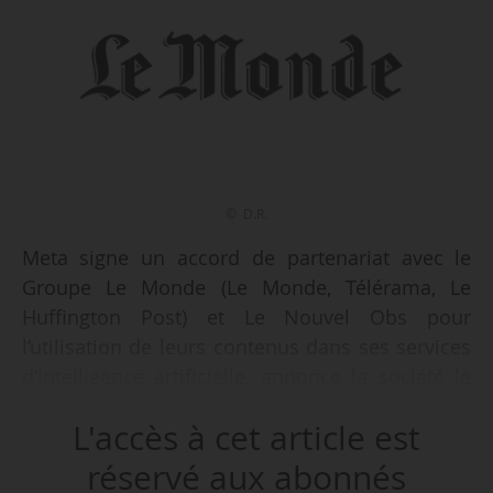
© D.R.
Meta signe un accord de partenariat avec le
Groupe Le Monde (Le Monde, Télérama, Le
Huffington Post) et Le Nouvel Obs pour
l’utilisation de leurs contenus dans ses services
d’intelligence artificielle, annonce la société le
05/12/2025. Ce contrat pluriannuel encadre
L'accès à cet article est
l’usage des articles pour l’entraînement des
modèles d’IA générative (input) et leur utilisation
réservé aux abonnés