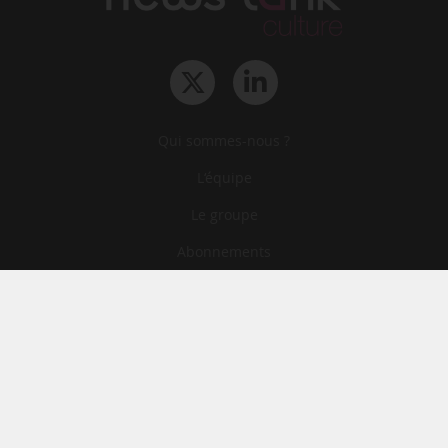
Qui sommes-nous ?
L‘équipe
Le groupe
Abonnements
Contact
Archives
CGA
Mentions légales
Confidentialité