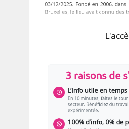
03/12/2025. Fondé en 2006, dans u
Bruxelles, le lieu avait connu de
« Nous vivons une crise budgétaire
L'accè
Bruxelles, nous avons dû faire des
(PS), au média BX1. « Ce n’est pa
places au sein du service culture
fonctions pour leur assurer un ave
« une…
3 raisons de 
L’info utile en temps 
En 10 minutes, faites le tour 
secteur. Bénéficiez du trava
expérimentée.
100% d’info, 0% de 