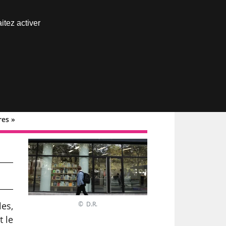
Nous joindre
itez activer
Espace abonné
res »
© D.R.
es,
t le