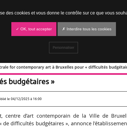
Prendre un rendez-vous
lise des cookies et vous donne le contrôle sur ce que vous souha
✓ OK, tout accepter
✗ Interdire tous les cookies
Personnaliser
rale for contemporary art à Bruxelles pour « difficultés budgétai
La Centrale for contemporary art à
tés budgétaires »
ublié le
04/12/2025 à 16:00
, centre d’art contemporain de la Ville de Bruxell
 de difficultés budgétaires », annonce l’établissemen