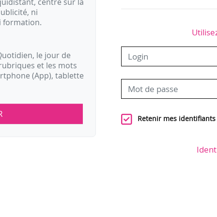
idistant, centré sur la
ublicité, ni
i formation.
Utilise
uotidien, le jour de
rubriques et les mots
artphone (App), tablette
R
Retenir mes identifiants
Ident