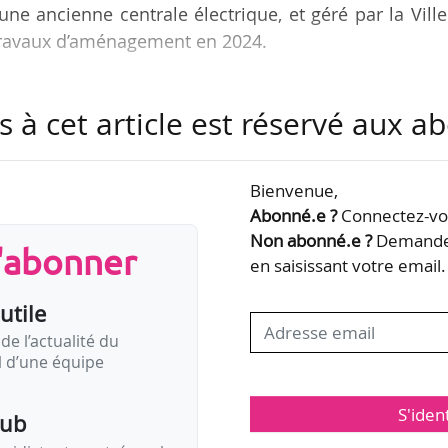
ne ancienne centrale électrique, et géré par la Vill
s travaux d’aménagement en 2024.
, le service culture fait partie de l’ADN de la Vill
s à cet article est réservé aux 
 choix », déclare Philippe Close, bourgmestre de la V
s le personnel qui est en cause. Nous allons voir si
l de la Ville de Bruxelles peuvent correspondre à l
Bienvenue,
nir professionnel », ajoute-t-il. Le centre d’art co
Abonné.e ?
Connectez-vou
Non abonné.e ?
Demandez
s'abonner
en saisissant votre email.
utile
de l’actualité du
il d’une équipe
S'iden
pub