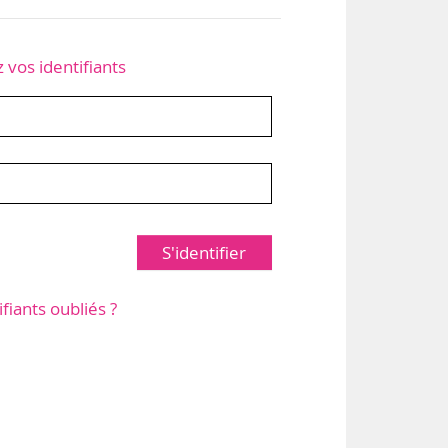
z vos identifiants
S'identifier
ifiants oubliés ?