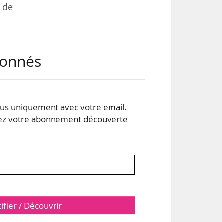
e de
e de
abonnés
ille
 des
eurs
mpte
s uniquement avec votre email.
 votre abonnement découverte
tifier / Découvrir