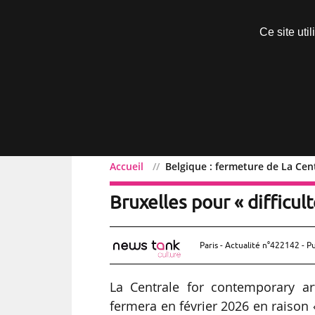
Découvrir sans engagement
Ce site uti
Menu
Accueil
Belgique : fermeture de La Cent
Belgique : fermeture de 
Bruxelles pour « difficul
Paris - Actualité n°422142 - P
La Centrale for contemporary art
fermera en février 2026 en raison «