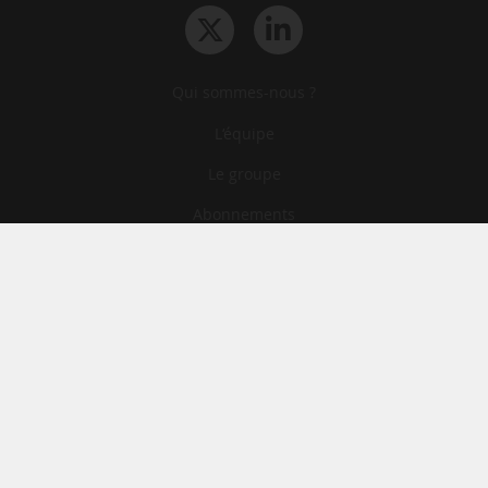
Qui sommes-nous ?
L‘équipe
Le groupe
Abonnements
Contact
Archives
CGA
Mentions légales
Confidentialité
Cookies