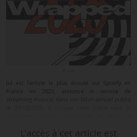
© D.R.
Jul est l’artiste le plus écouté sur Spotify en
France en 2025, annonce le service de
streaming musical dans son bilan annuel publié
le 03/12/2025. Il occupe cette place pour la
cinquième année consécutive, et pour la
neuvième fois au total, sur la plateforme. Gims
L'accès à cet article est
arrive en tête des titres les plus écoutés avec