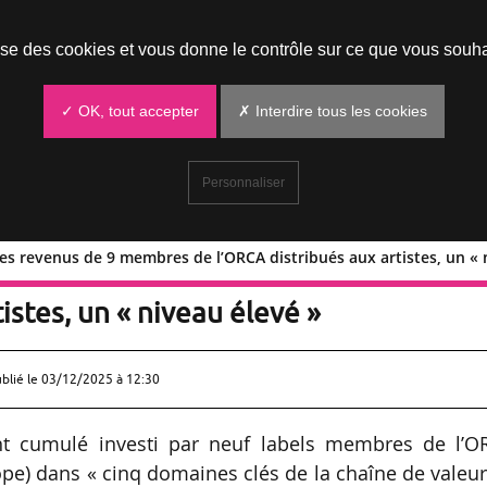
Prendre un rendez-vous
lise des cookies et vous donne le contrôle sur ce que vous souha
✓ OK, tout accepter
✗ Interdire tous les cookies
Personnaliser
es revenus de 9 membres de l’ORCA distribués aux artistes, un « 
3,5 % des revenus de 9 membres de
istes, un « niveau élevé »
ublié le
03/12/2025 à 12:30
nt cumulé investi par neuf labels membres de l’O
pe) dans « cinq domaines clés de la chaîne de valeu