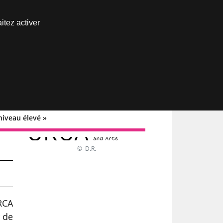
Nous joindre
itez activer
Espace abonné
niveau élevé »
© D.R.
RCA
r de