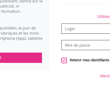
idistant, centré sur la
ublicité, ni
i formation.
Utilise
uotidien, le jour de
rubriques et les mots
artphone (App), tablette
R
Retenir mes identifiants
Ident