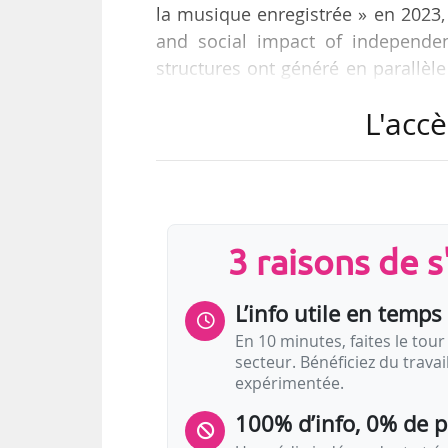
la musique enregistrée » en 2023,
and social impact of independe
structures ont généré en parallèl
environ 68,6 M€) ont été répartis au
L'accè
L’étude indique par ailleurs que 
(59,5 %), devant les ventes physiqu
deux dernières catégories « dép
répartition…
3 raisons de 
L’info utile en temps 
En 10 minutes, faites le tour 
secteur. Bénéficiez du trava
expérimentée.
100% d’info, 0% de 