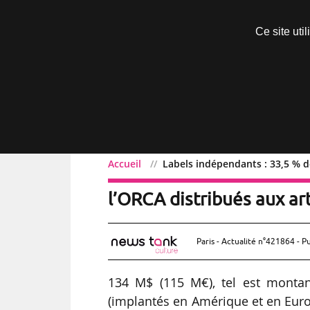
Découvrir sans engagement
Ce site uti
Menu
Accueil
Labels indépendants : 33,5 % d
Labels indépendants : 3
l’ORCA distribués aux art
Paris - Actualité n°421864 - P
134 M$ (115 M€), tel est monta
(implantés en Amérique et en Euro