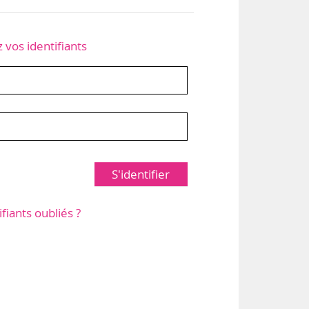
z vos identifiants
S'identifier
ifiants oubliés ?