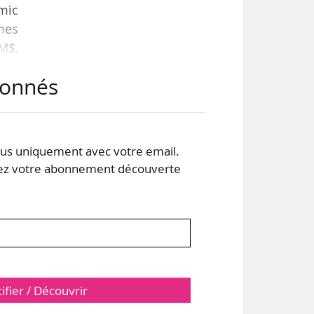
omic
mes
 M$,
abonnés
mulé
 Ces
tte
s uniquement avec votre email.
 votre abonnement découverte
tifier / Découvrir