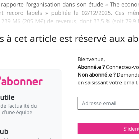
 rapporte l’organisation dans son étude « The econ
nt record labels » publiée le 02/12/2025. Ces mê
e 239 M$ (205 M€) de revenus, dont 33,5 % (soit 79,9
x artistes, soit un « niveau élevé », selon l’ORCA.
s à cet article est réservé aux 
le streaming est la première source de revenus en cu
es (25,9 %) et les droits de synchronisation (7,4 %).
Bienvenue,
assent les valeurs moyennes internationales ». Ce
Abonné.e ?
Connectez-vou
Non abonné.e ?
Demandez
s'abonner
en saisissant votre email.
utile
de l’actualité du
il d’une équipe
S'iden
pub