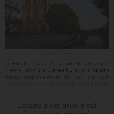
© Gilbert Bochenek
La Fondation Notre Dame lance le programme
« Notre Dame 2030 » visant à « réunir 6 millions
d’euros supplémentaires d’ici cinq ans pour
accompagner la phase finale de la restauration
de la cathédrale », via son Fonds Cathédrale de
Paris, apprend News Tank le 04/12/2025.
L'accès à cet article est
La troisième phase de travaux de la cathédrale