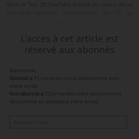
dans le Top 20 YouTube France au cours de sa
première semaine d’exploitation, du 21 au
27/11/2025. Gims est par ailleurs toujours en
tête avec « Parisienne » (feat. La Mano 1.9), pour
L'accès à cet article est
e
la 14
semaine consécutive (depuis la semaine
clôturée le 28/08/2025), avec 2,2 millions de
réservé aux abonnés
streams.
Bienvenue,
Gims est présent dans le Top 20 avec quatre
Abonné.e ?
Connectez-vous uniquement avec
e
autres titres, dont « Ninao » au 8
rang (744 817
votre email.
vues). Ce clip n’est pas sorti du Top 20 depuis le
Non abonné.e ?
Demandez votre abonnement
début de son exploitation sur YouTube en
découverte en saisissant votre email.
mars 2025. Il cumule 66,6 millions de streams
en France au 01/12/2025.
La semaine est également marquée par la
première apparition du titre « Love You » de