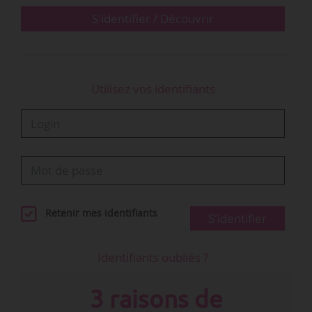
Nono La Grinta parmi les 20 premières places
S'identifier / Découvrir
e
du classement. Il prend la 20
…
Utilisez vos identifiants
Retenir mes identifiants
S'identifier
Identifiants oubliés ?
3 raisons de