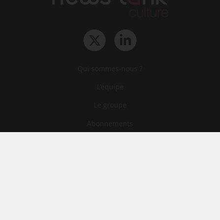
Qui sommes-nous ?
L‘équipe
Le groupe
Abonnements
Contact
Archives
CGA
Mentions légales
Confidentialité