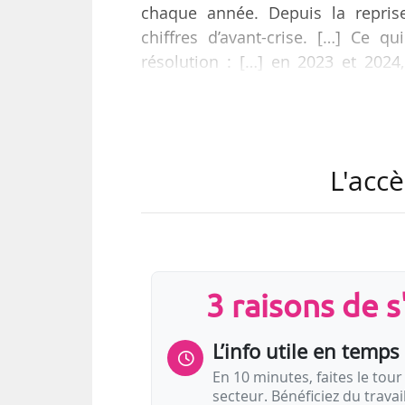
chaque année. Depuis la repri
chiffres d’avant-crise. […] Ce 
résolution : […] en 2023 et 202
déclare Sébastien Laussel, direct
des musiques du monde, Zone Fr
« soutenir les professionnels du s
dans l’obtention de visas ».
L'accè
« Nous assistons à un durcissement
3 raisons de 
L’info utile en temps 
En 10 minutes, faites le tour 
secteur. Bénéficiez du trava