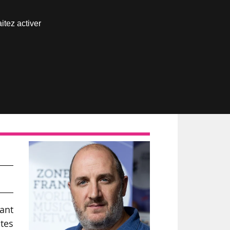
Nous joindre
itez activer
Espace abonné
vant
stes