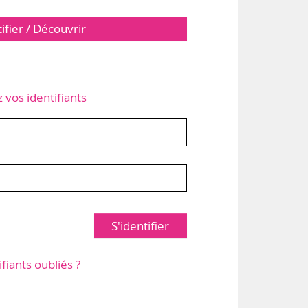
tifier / Découvrir
z vos identifiants
S'identifier
ifiants oubliés ?