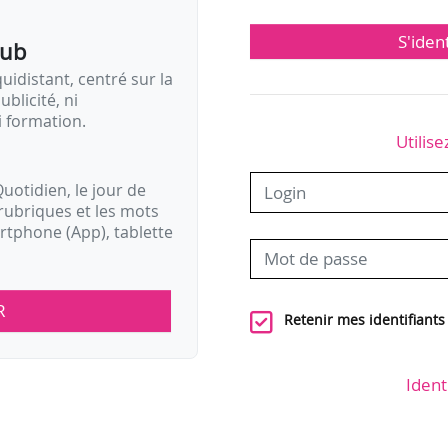
S'iden
pub
idistant, centré sur la
ublicité, ni
i formation.
Utilise
uotidien, le jour de
rubriques et les mots
artphone (App), tablette
R
Retenir mes identifiants
Ident