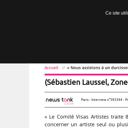
Découvrir sans engagement
Ce site uti
Menu
Accueil
« Nous assistons à un durcisse
« Nous assistons à un du
(Sébastien Laussel, Zone
Paris - Interview n°393344 - P
« Le Comité Visas Artistes traite
concerner un artiste seul ou plus