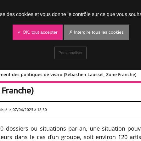
Prendre un rendez-vous
lise des cookies et vous donne le contrôle sur ce que vous souha
✓ OK, tout accepter
✗ Interdire tous les cookies
Personnaliser
ment des politiques de visa » (Sébastien Laussel, Zone Franche)
rcissement des politiques de visa »
 Franche)
ublié le
07/04/2025 à 18:30
 80 dossiers ou situations par an, une situation pou
ieurs dans le cas d’un groupe, soit environ 120 arti