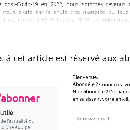
se post-Covid-19 en 2022, nous sommes revenus 
qui nous alerte est la chute très marquée du taux
4, il est tombé à 50 % [contre 70 % précédemment]
eur de Zone Franche, à News Tank le 07/04/2025. Ré
anche pilote le Comité Visas Artistes, initié p
ecteur musical quand ceux-ci rencontrent des difficu
s à cet article est réservé aux 
 des politiques de visa. Le ministère de l’Europe…
Bienvenue,
Abonné.e ?
Connectez-vou
Non abonné.e ?
Demandez
s'abonner
en saisissant votre email.
utile
de l’actualité du
il d’une équipe