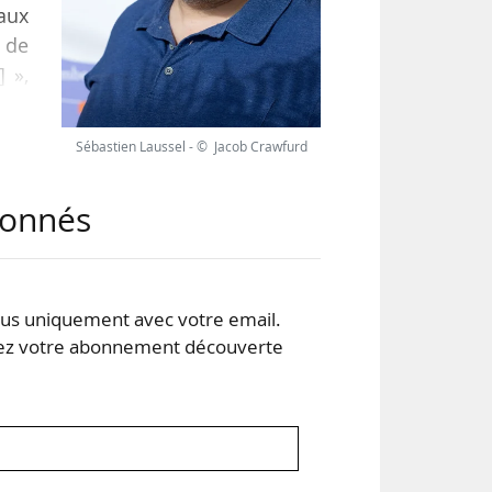
aux
 de
 »,
seau
our
Sébastien Laussel - © Jacob Crawfurd
ltés
abonnés
s uniquement avec votre email.
 votre abonnement découverte