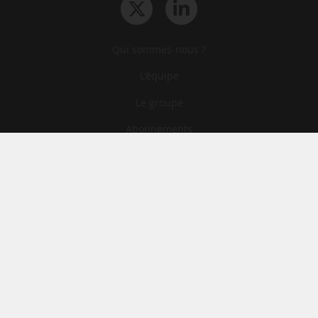
Qui sommes-nous ?
L‘équipe
Le groupe
Abonnements
Contact
Archives
CGA
Mentions légales
Confidentialité
Cookies