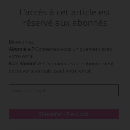
31/03/2015. Louise Bouchard occupait la
L'accès à cet article est
fonction de directrice intérimaire de ce
conservatoire depuis août 2014, après avoir été
réservé aux abonnés
directrice artistique de la Société d’art lyrique du
Royaume de juillet 2013 à août 2014.
Bienvenue,
Abonné.e ?
Connectez-vous uniquement avec
votre email.
Non abonné.e ?
Demandez votre abonnement
découverte en saisissant votre email.
S'identifier / Découvrir