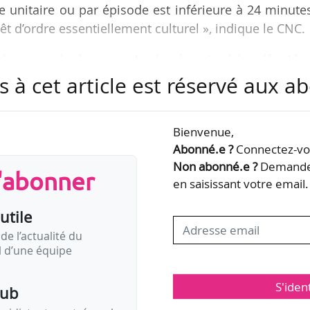
 unitaire ou par épisode est inférieure à 24 minute
t d’ordre essentiellement culturel », indique le CNC.
 la commission spectacle vivant, aide sélectiv
s à cet article est réservé aux 
Bienvenue,
-
+
Abonné.e ?
Connectez-vou
Non abonné.e ?
Demandez
s'abonner
Genre
en saisissant votre email.
utile
de l’actualité du
il d’une équipe
S'iden
pub