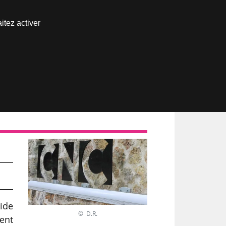
Nous joindre
itez activer
Espace abonné
aide
© D.R.
ent