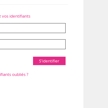
z vos identifiants
S'identifier
ifiants oubliés ?