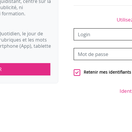
idistant, centré sur la
ublicité, ni
i formation.
Utilise
uotidien, le jour de
rubriques et les mots
artphone (App), tablette
R
Retenir mes identifiants
Ident