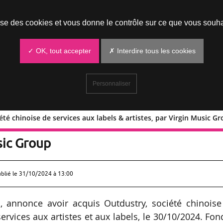
Prendre un rendez-vous
lise des cookies et vous donne le contrôle sur ce que vous souha
✓ OK, tout accepter
✗ Interdire tous les cookies
Personnaliser
té chinoise de services aux labels & artistes, par Virgin Music G
, société chinoise de services aux lab
sic Group
ublié le
31/10/2024 à 13:00
G, annonce avoir acquis Outdustry, société chinoise
ervices aux artistes et aux labels, le 30/10/2024. Fo