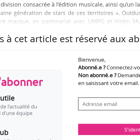
vision consacrée à l’édition musicale, ainsi qu’un l
aine génération de stars de ces territoires ». Outdu
pre marque, en partenariat avec UMPG et Virgin Mu
s à cet article est réservé aux 
serve ses fonctions de directeur général de la société
incipal de la stratégie internationale pour Virgin M
Bienvenue,
ponsabilité de JT Myers et Nat Pastor, codirecteurs
Abonné.e ?
Connectez-vou
ation avec Michael Roe, DG de Virgin Music…
Non abonné.e ?
Demandez
s'abonner
en saisissant votre email.
utile
de l’actualité du
il d’une équipe
S'iden
pub