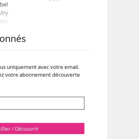
abel
stry
sic
abonnés
. Il
usic
 du
s uniquement avec votre email.
 votre abonnement découverte
tifier / Découvrir