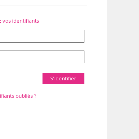
z vos identifiants
S'identifier
ifiants oubliés ?