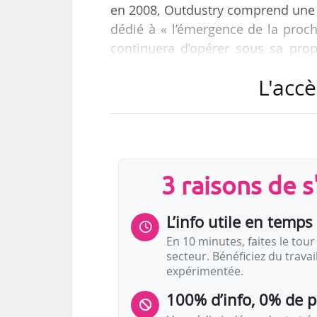
en 2008, Outdustry comprend une di
dédié à « l’émergence de la proch
continuera d’opérer sous sa pro
Group.
L'accè
Ed Peto, fondateur d’Outdustry, con
est aussi nommé vice-président pr
Group. Il sera placé sous la res
groupe, et travaillera en collabor
3 raisons de 
L’info utile en temps 
En 10 minutes, faites le tour 
secteur. Bénéficiez du trava
expérimentée.
100% d’info, 0% de 