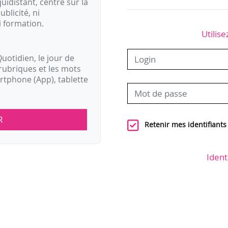
idistant, centré sur la
ublicité, ni
i formation.
Utilise
uotidien, le jour de
rubriques et les mots
artphone (App), tablette
R
Retenir mes identifiants
Ident