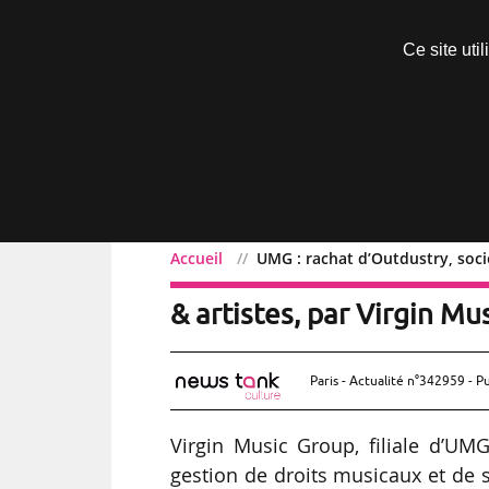
Découvrir sans engagement
Ce site uti
Menu
Accueil
UMG : rachat d’Outdustry, socié
UMG : rachat d’Outdustry
& artistes, par Virgin Mu
Paris - Actualité n°342959 - P
Virgin Music Group, filiale d’UM
gestion de droits musicaux et de s