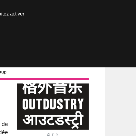
Nous joindre
itez activer
Espace abonné
roup
els
 de
ndée
© D.R.