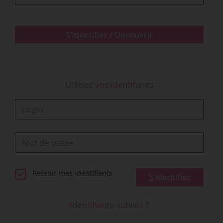
Éric Woerth de réaliser un rapport répondant à
trois principaux enjeux : « la simplification de…
S'identifier / Découvrir
Utilisez vos identifiants
Retenir mes identifiants
S'identifier
Identifiants oubliés ?