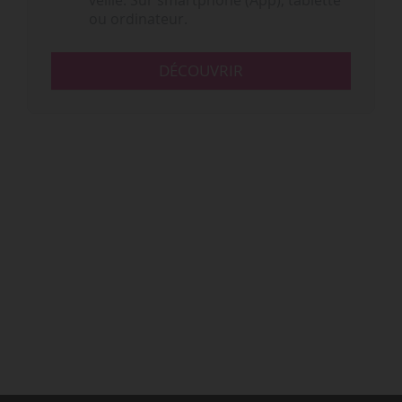
veille. Sur smartphone (App), tablette
ou ordinateur.
DÉCOUVRIR