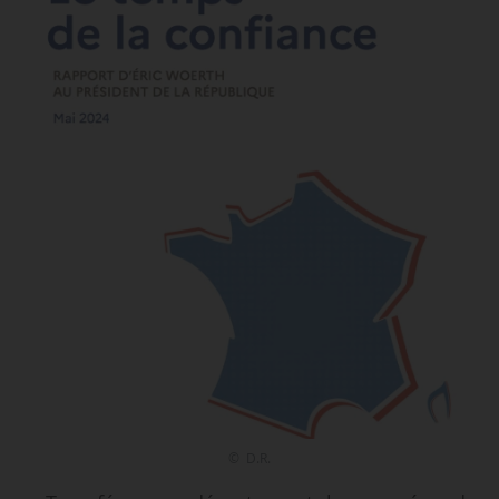
© D.R.