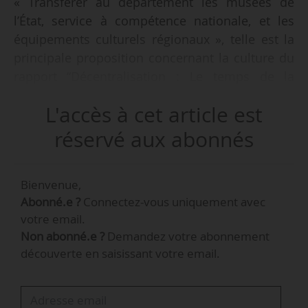
« Transférer au département les musées de
l’État, service à compétence nationale, et les
équipements culturels régionaux », telle est la
principale proposition concernant la culture du
rapport “Décentralisation : Le temps de la
confiance” présenté par le député Éric Woerth
L'accès à cet article est
(Oise, Renaissance) à Emmanuel Macron,
président de la République, le 30/05/2024. Le
réservé aux abonnés
rapport préconise également de « réformer les
dotations de fonctionnement de l’État pour
Bienvenue,
mettre fin aux ancrages du passé et renforcer la
Abonné.e ?
Connectez-vous uniquement avec
solidarité nationale vis-à-vis des communes,
votre email.
notamment pour la protection de
Non abonné.e ?
Demandez votre abonnement
l’environnement et du patrimoine culturel ».
découverte en saisissant votre email.
Dans une lettre de mission datant de
novembre 2023, le chef de l’État a demandé à