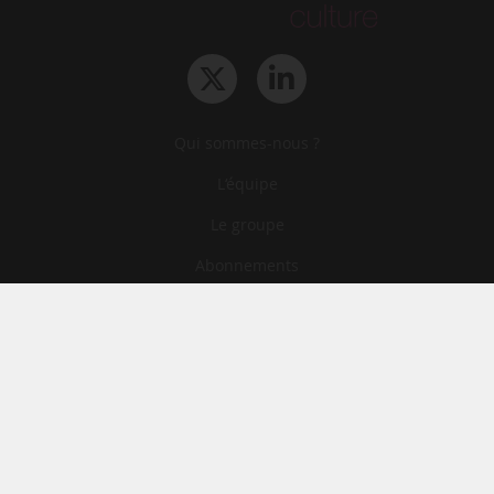
Qui sommes-nous ?
L‘équipe
Le groupe
Abonnements
Contact
Archives
CGA
Mentions légales
Confidentialité