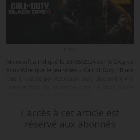
© D.R.
Microsoft a indiqué le 28/05/2024 sur le blog de
Xbox Wire que le jeu vidéo « Call of Duty : Black
Ops 6 », édité par Activision, sera disponible « le
premier jour de sa sortie » sur le Xbox Game
Pass, son service d’abonnement.
L'accès à cet article est
Le rachat d’Activision Blizzard Inc. par Microsoft
pour 75 Md$ (71,05 Md€) a été validé le
réservé aux abonnés
13/10/2023 par la Competition and Markets
Authority (CMA), à l’exclusion des droits de