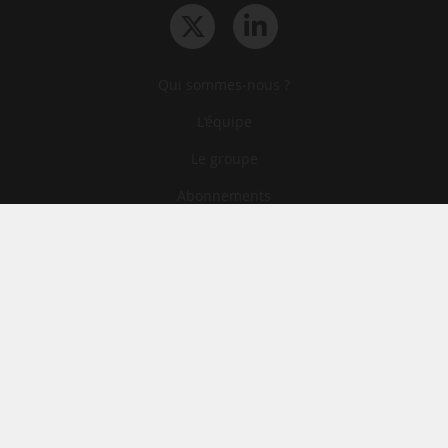
Qui sommes-nous ?
L‘équipe
Le groupe
Abonnements
Contact
Archives
CGA
Mentions légales
Confidentialité
Cookies