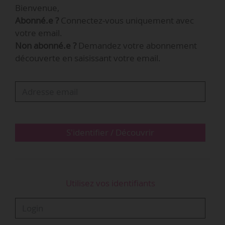
Bienvenue,
Abonné.e ?
Connectez-vous uniquement avec
En complément de la visite classique avec
votre email.
audioguide, le monument propose ainsi « une
Non abonné.e ?
Demandez votre abonnement
nouvelle forme de médiation culturelle, où
découverte en saisissant votre email.
l’innovation technologique est au service de la
valorisation du patrimoine », indique Edeis.
Cette expérience en VR s’inscrit dans un projet
global de valorisation scientifique nommé
SONAT. Le monument a fait…
S'identifier / Découvrir
Utilisez vos identifiants