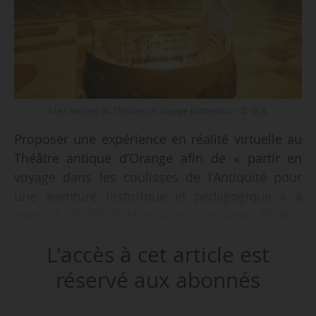
« Les secrets du Théâtre, un voyage inattendu » - © D.R.
Proposer une expérience en réalité virtuelle au
Théâtre antique d’Orange afin de « partir en
voyage dans les coulisses de l’Antiquité pour
une aventure historique et pédagogique » à
partir du 30/05/2024, telle est l’initiative d’Edeis,
gestionnaire des monuments d’Orange depuis
L'accès à cet article est
2022, avec « Les secrets du Théâtre, un voyage
inattendu », un film en VR de 12 minutes
réservé aux abonnés
produit en partenariat avec Sorbonne Université
et l’entreprise Art Graphique & Patrimoine.