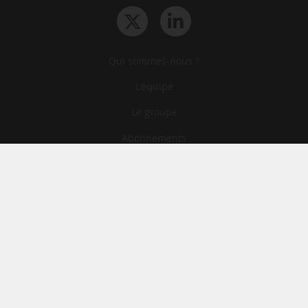
Qui sommes-nous ?
L‘équipe
Le groupe
Abonnements
Contact
Archives
CGA
Mentions légales
Confidentialité
Cookies