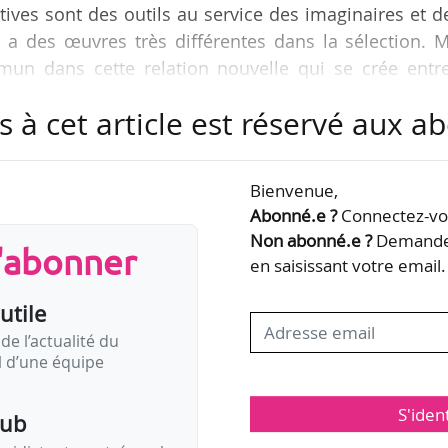
tives sont des outils au service des imaginaires et d
 y a des œuvres très différentes dans la sélection. 
un dans cette relation nouvelle qui se crée entre
et ces nouveaux outils. Il ne s’agit pas d’un événe
s à cet article est réservé aux 
est plus », déclare Roei Amit, directeur général de G
1/05/2024.
Bienvenue,
 réunit au Grand Palais Immersif jusqu’au 08/06/2024
Abonné.e ?
Connectez-vou
Non abonné.e ?
Demandez
s'abonner
en saisissant votre email.
utile
de l’actualité du
il d’une équipe
S'iden
pub