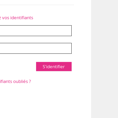
z vos identifiants
S'identifier
ifiants oubliés ?