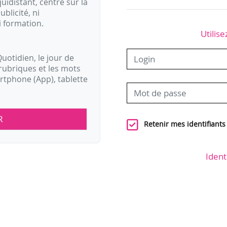
idistant, centré sur la
ublicité, ni
i formation.
Utilise
uotidien, le jour de
rubriques et les mots
artphone (App), tablette
R
Retenir mes identifiants
Ident