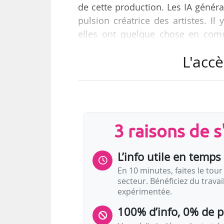
de cette production. Les IA généra
pulsion créatrice des artistes. Il
elles ont quelque chose en comm
puissance créatrice qu’est l’art 
L'accè
avant-gardiste, puisque l’IA ne l’
Palais immersif, à News Tank le 3
L’exposition « Artificial Dreams »
sélection d’artistes…
3 raisons de 
L’info utile en temps 
En 10 minutes, faites le tour 
secteur. Bénéficiez du trava
expérimentée.
100% d’info, 0% de 