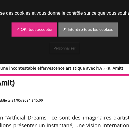
Prendre un rendez-vous
lise des cookies et vous donne le contrôle sur ce que vous souha
✓ OK, tout accepter
✗ Interdire tous les cookies
Personnaliser
 Une incontestable effervescence artistique avec l’IA » (R. Amit)
eams : « Une incontestable effervescen
Amit)
ublié le
31/05/2024 à 15:00
n “Artficial Dreams”, ce sont des imaginaires d’artis
ions présenter un instantané, une vision internatio