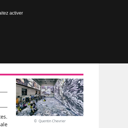
Nous joindre
itez activer
Espace abonné
ce
tes.
© Quentin Chevrier
nale