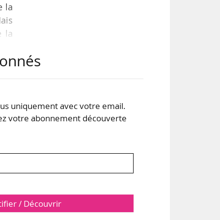
e la
Mais
 la
ment
abonnés
rand
 une
s uniquement avec votre email.
 votre abonnement découverte
tifier / Découvrir