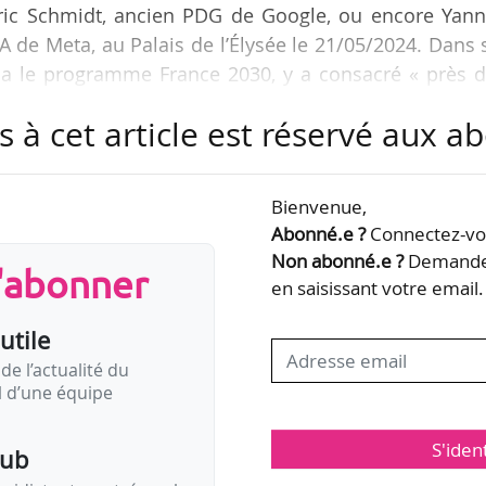
e Eric Schmidt, ancien PDG de Google, ou encore Yan
IA de Meta, au Palais de l’Élysée le 21/05/2024. Dans
, via le programme France 2030, y a consacré « près 
s à cet article est réservé aux 
n’est pas simplement une révolution économique
otentiel d’un profond changement de paradigme de 
Bienvenue,
ort au savoir, notre rapport au travail, notre rappo
Abonné.e ?
Connectez-vou
atie, notre rapport à la culture et même au langage
Non abonné.e ?
Demandez
s'abonner
en saisissant votre email.
utile
de l’actualité du
il d’une équipe
S'iden
pub