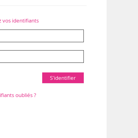
z vos identifiants
S'identifier
ifiants oubliés ?