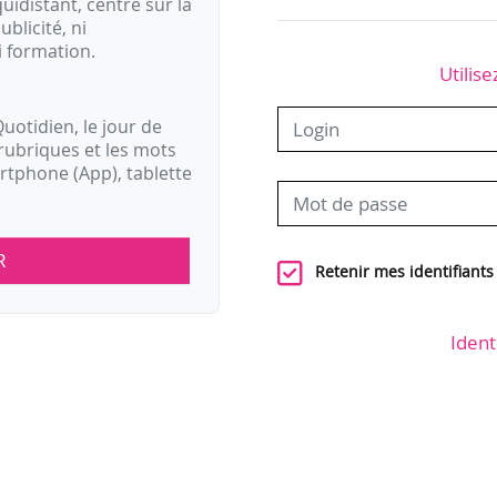
idistant, centré sur la
ublicité, ni
i formation.
Utilise
uotidien, le jour de
rubriques et les mots
artphone (App), tablette
R
Retenir mes identifiants
Ident