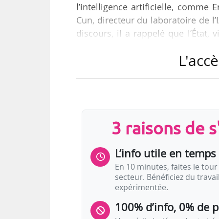
l’intelligence artificielle, comm
Cun, directeur du laboratoire de l’
discours, il a rappelé que l’État
2,5 Md€.
L'accè
« L’intelligence artificielle 
technologique - elle porte le p
sociétés, c’est-à-dire notre rapp
l’information et donc à la démocr
3 raisons de 
rapidement…
L’info utile en temps 
En 10 minutes, faites le tour 
secteur. Bénéficiez du trava
expérimentée.
100% d’info, 0% de 