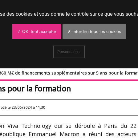
Prendre un rendez-vous
lise des cookies et vous donne le contrôle sur ce que vous souha
✓ OK, tout accepter
✗ Interdire tous les cookies
Personnaliser
 360 M€ de financements supplémentaires sur 5 ans pour la forma
ron de 360 M€ de financements
s pour la formation
ublié le
23/05/2024 à 11:30
on Viva Technology qui se déroule à Paris du 22
 République Emmanuel Macron a réuni des acteurs