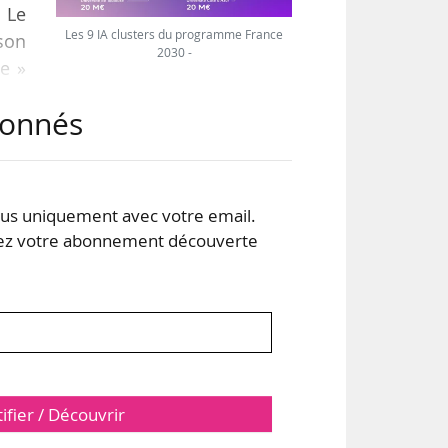
n Le
Les 9 IA clusters du programme France
 son
2030 -
de »
abonnés
 et
nos
rt à
s uniquement avec votre email.
. Et
 votre abonnement découverte
tifier / Découvrir