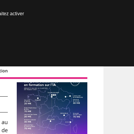
Nous joindre
itez activer
Espace abonné
tion
 au
 de