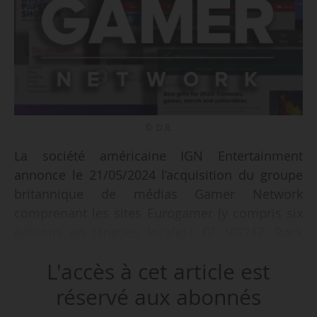
© D.R.
La société américaine IGN Entertainment
annonce le 21/05/2024 l’acquisition du groupe
britannique de médias Gamer Network
comprenant les sites Eurogamer (y compris six
éditions en langues locales), GI, VG247, Rock
Paper Shotgun et Dicebreaker, pour un montant
L'accès à cet article est
non divulgué.
réservé aux abonnés
Les marques qui ne sont pas incluses dans la