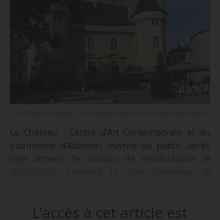
Le château d’Aubenas - © A.Renaud-Goud-ADT07, Maison de l’Image
Le Château - Centre d’Art Contemporain et du
patrimoine d’Aubenas ouvrira au public après
sept années de travaux de réhabilitation le
06/07/2024, annonce la Ville d’Aubenas le
16/05/2024. Le château restauré et adapté
accueillera notamment un nouveau centre d’art
L'accès à cet article est
2
contemporain. 6 000 m
seront ouverts à la