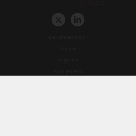
Qui sommes-nous ?
L‘équipe
Le groupe
Abonnements
Contact
Archives
CGA
Mentions légales
Confidentialité