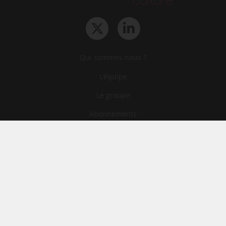
Qui sommes-nous ?
L‘équipe
Le groupe
Abonnements
Contact
Archives
CGA
Mentions légales
Confidentialité