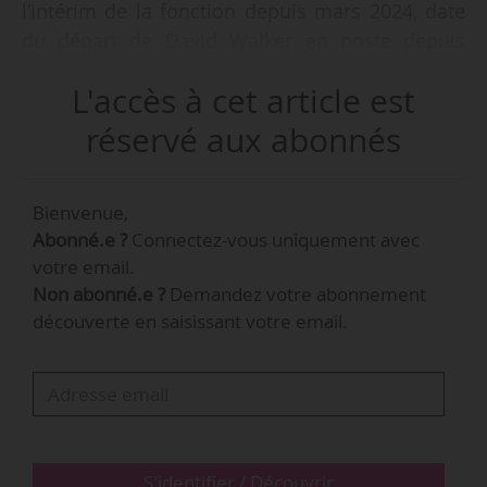
l’intérim de la fonction depuis mars 2024, date
du départ de David Walker en poste depuis
2019.
L'accès à cet article est
James Barbato était directeur de l’administration
réservé aux abonnés
artistique du PBO depuis 2020, après avoir été
assistant artistique et de production (2015-
Bienvenue,
2020). Il a mené auparavant une carrière de
Abonné.e ?
Connectez-vous uniquement avec
chanteur d’opéra, notamment au Florida Grand
votre email.
Opera.
Non abonné.e ?
Demandez votre abonnement
découverte en saisissant votre email.
Fondé en 1961, le PBO se produit au Kravis
Center for the Performing Arts à West Palm
Beach. Son directeur musical est David Stern
depuis 2015.
S'identifier / Découvrir