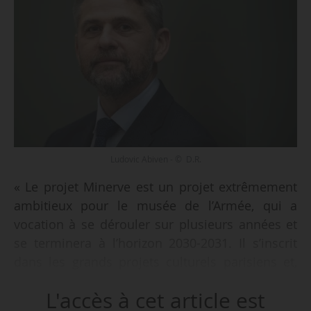
Ludovic Abiven - © D.R.
« Le projet Minerve est un projet extrêmement
ambitieux pour le musée de l’Armée, qui a
vocation à se dérouler sur plusieurs années et
se terminera à l’horizon 2030-2031. Il s’inscrit
dans les grands projets culturels parisiens et,
sur le plan financier, dépassera les 100 M€. À
L'accès à cet article est
l’issue des travaux, le musée couvrira plus de