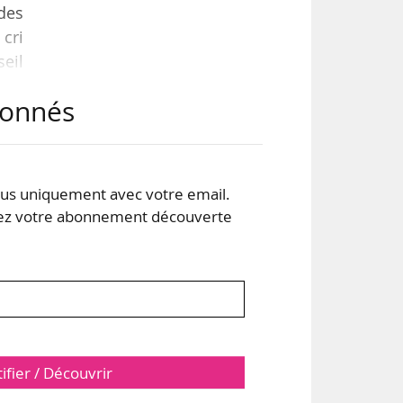
des
 cri
seil
cial
abonnés
lle
ons
s uniquement avec votre email.
 votre abonnement découverte
tifier / Découvrir