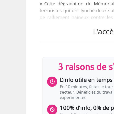
« Cette dégradation du Mémoria
terroristes qui ont lynché deux s
de ralliement haineux contre les 
représentatif des institutions jui
L'accè
X le 14/05/2024.
Anne Hidalgo, maire de Paris, «
a procédé à leur signalement à l
prévues par l’article 40 du code pé
3 raisons de 
L’info utile en temps 
En 10 minutes, faites le tour 
secteur. Bénéficiez du trava
expérimentée.
100% d’info, 0% de 