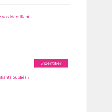
z vos identifiants
S'identifier
ifiants oubliés ?