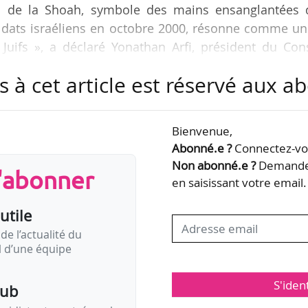
l de la Shoah, symbole des mains ensanglantées 
oldats israéliens en octobre 2000, résonne comme un
Juifs », a déclaré Yonathan Arfi, président du Con
ves de France, dans un message posté sur le réseau so
s à cet article est réservé aux 
 condamne fermement les auteurs de ces tags ». E
Bienvenue,
a Procureure de Paris, « conformément aux dispositi
Abonné.e ?
Connectez-vou
nal », estimant qu’ils sont « potentiellement…
Non abonné.e ?
Demandez
s'abonner
en saisissant votre email.
utile
de l’actualité du
il d’une équipe
S'iden
pub