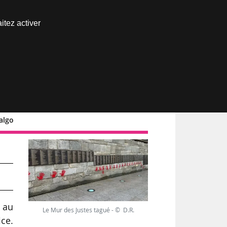
Nous joindre
itez activer
Espace abonné
dalgo
3 au
Le Mur des Justes tagué - © D.R.
ce.