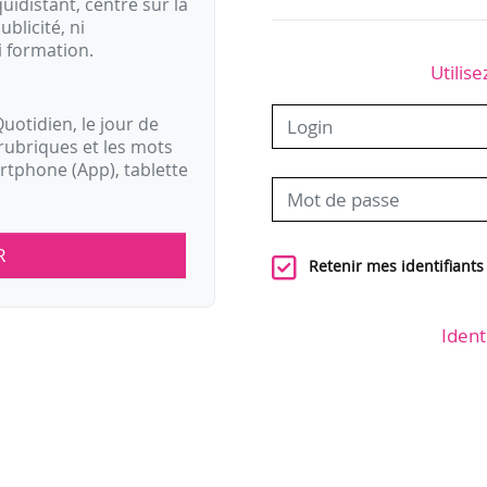
idistant, centré sur la
ublicité, ni
i formation.
Utilise
uotidien, le jour de
rubriques et les mots
artphone (App), tablette
R
Retenir mes identifiants
Ident