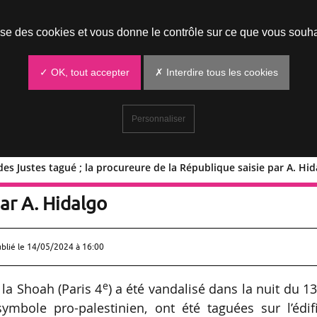
Prendre un rendez-vous
lise des cookies et vous donne le contrôle sur ce que vous souha
✓ OK, tout accepter
✗ Interdire tous les cookies
Personnaliser
es Justes tagué ; la procureure de la République saisie par A. Hi
e Mur des Justes tagué ; la procureure
ar A. Hidalgo
ublié le
14/05/2024 à 16:00
e
la Shoah (Paris 4
) a été vandalisé dans la nuit du 1
mbole pro-palestinien, ont été taguées sur l’édifi