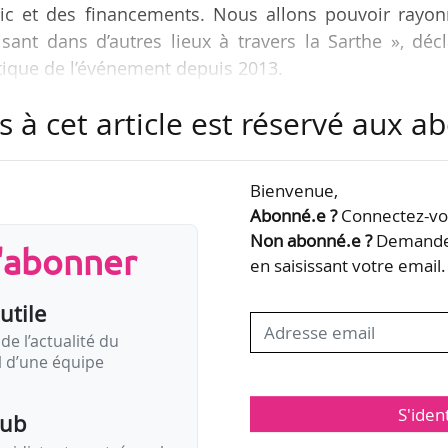
blic et des financements. Nous allons pouvoir rayon
ant dans d’autres lieux à travers la Sarthe », déc
stique de l’événement depuis 2013.
s à cet article est réservé aux 
 se déroulera du 21 au 28/05/2024, Marianne Gauss
tation : « Le premier, c’est de se dérouler dans ce 
Abbaye de l’Épau, dont l’acoustique de chaque espace
Bienvenue,
Le second atout est qu’elle est soutenue à 60 % pa
Abonné.e ?
Connectez-vou
Non abonné.e ?
Demandez
s'abonner
en saisissant votre email.
utile
de l’actualité du
il d’une équipe
S'iden
pub