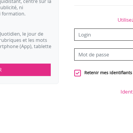
idistant, centré sur la
ublicité, ni
i formation.
Utilise
uotidien, le jour de
rubriques et les mots
artphone (App), tablette
R
Retenir mes identifiants
Ident