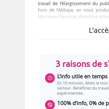
travail de l’élargissement du pu
hors de l’Abbaye, en nous produis
Marianne Gaussiat, directrice arti
L'accè
e
À l’occasion de la 40
édition qui
rappelle les atouts de la manifes
patrimonial exceptionnel qu’est l’
liée à un répertoire spécifique. 
département. C’est un…
3 raisons de 
L’info utile en temps 
En 10 minutes, faites le tour 
secteur. Bénéficiez du trava
expérimentée.
100% d’info, 0% de 