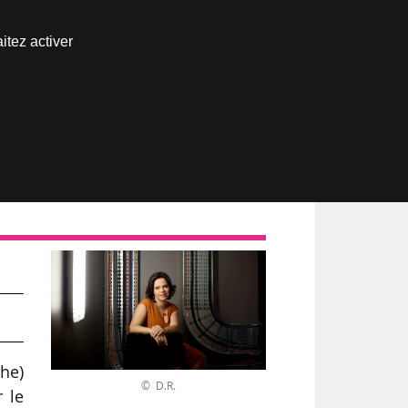
Nous joindre
itez activer
Espace abonné
he)
© D.R.
r le