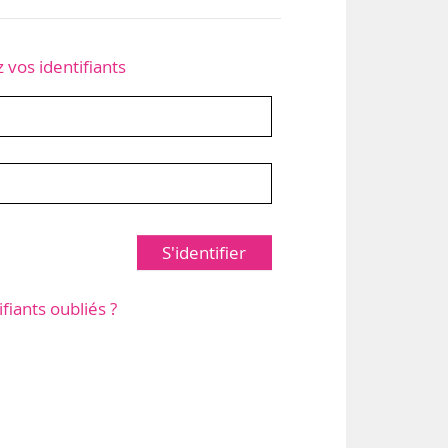
z vos identifiants
S'identifier
ifiants oubliés ?