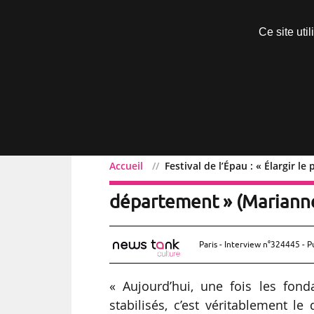
Découvrir sans engagement
Ce site uti
Menu
Accueil
Festival de l’Épau : « Élargir 
Festival de l’Épau : « Éla
département » (Marianne
Paris - Interview n°324445 - P
« Aujourd’hui, une fois les fond
stabilisés, c’est véritablement l