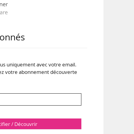
ner
lare
abonnés
iat
lieu
 est
r le
s uniquement avec votre email.
 votre abonnement découverte
tifier / Découvrir