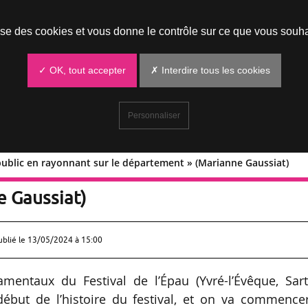
Prendre un rendez-vous
lise des cookies et vous donne le contrôle sur ce que vous souha
✓ OK, tout accepter
✗ Interdire tous les cookies
Personnaliser
le public en rayonnant sur le département » (Marianne Gaussiat)
rgir le public en rayonnant sur le
 Gaussiat)
ublié le
13/05/2024 à 15:00
amentaux du Festival de l’Épau (Yvré-l’Évêque, Sart
e début de l’histoire du festival, et on va commence