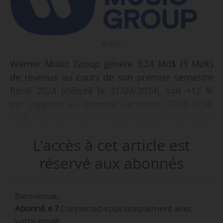
© D.R.
Warner Music Group génère 3,24 Md$ (3 Md€)
de revenus au cours de son premier semestre
fiscal 2024 (clôturé le 31/03/2024), soit +12 %
par rapport au premier semestre 2023 (2,88
Md$, environ 2,67 Md€), indique la major
américaine le 09/05/2024. Les revenus du
L'accès à cet article est
deuxième trimestre fiscal 2024 sont, eux, en
hausse de 7 %, à 1,49 Md$ (1,38 Md€).
réservé aux abonnés
L’activité de musique enregistrée totalise 2,63
Bienvenue,
Md$ (2,44 Md€) de CA au premier semestre
Abonné.e ?
Connectez-vous uniquement avec
2024, soit +10 % en un an (2,38 Md$, environ
votre email.