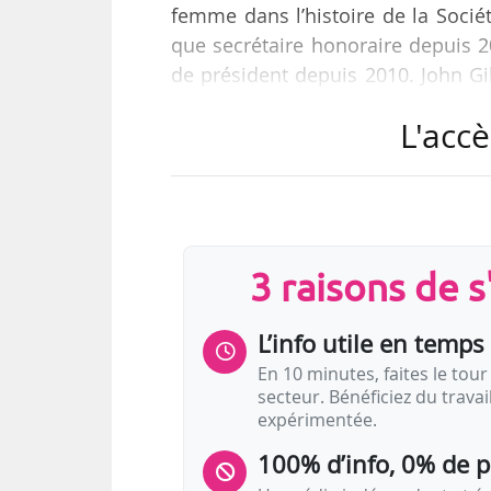
femme dans l’histoire de la Soci
que secrétaire honoraire depuis 2
de président depuis 2010. John Gilh
Wigmore Hall à Londres.
L'accè
Angela Dixon est depuis 2014 direc
740 places au sein de l’école
précédemment responsable du 
(2011-2014) après en avoir été re
3 raisons de 
La sociét…
L’info utile en temps 
En 10 minutes, faites le tour 
secteur. Bénéficiez du trava
expérimentée.
100% d’info, 0% de 