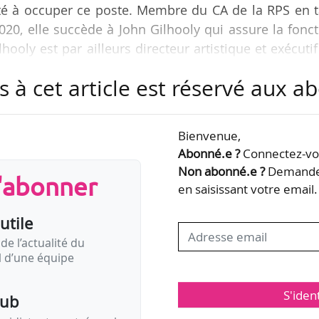
été à occuper ce poste. Membre du CA de la RPS en t
020, elle succède à John Gilhooly qui assure la fonc
ooly est par ailleurs directeur artistique et exécuti
s à cet article est réservé aux 
trice exécutive du Saffron Hall, une salle de concer
 secondaire de Saffron Walden (Essex). Elle ét
Bienvenue,
département musique du Barbican Centre à Lond
Abonné.e ?
Connectez-vou
sponsable de la programmation (1999-2011).
Non abonné.e ?
Demandez
s'abonner
en saisissant votre email.
utile
de l’actualité du
il d’une équipe
S'iden
pub