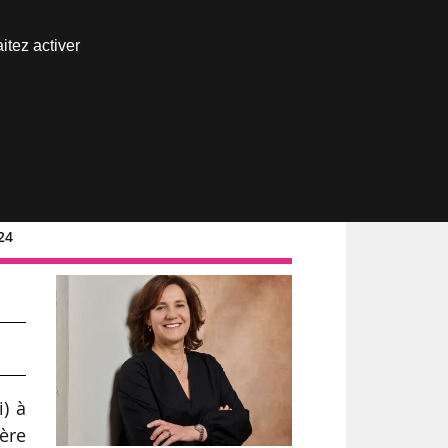
Nous joindre
itez activer
Espace abonné
024
ic
) à
ère