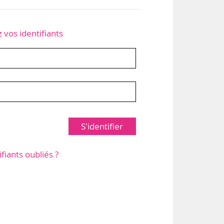
z vos identifiants
S'identifier
ifiants oubliés ?