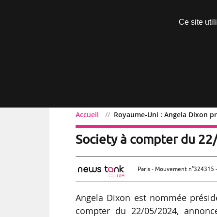
Découvrir sans engagement
Ce site uti
Menu
Accueil
Royaume-Uni : Angela Dixon pr
Royaume-Uni : Angela Di
Society à compter du 2
Paris - Mouvement n°324315 -
Angela Dixon est nommée préside
compter du 22/05/2024, annonce 