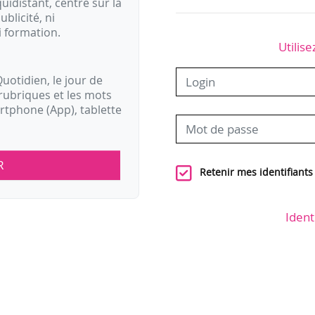
idistant, centré sur la
ublicité, ni
i formation.
Utilise
uotidien, le jour de
rubriques et les mots
artphone (App), tablette
R
Retenir mes identifiants
Ident