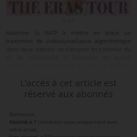
© D.R.
Autoriser la RATP à mettre en place un
traitement de vidéosurveillance algorithmique
dans deux stations de transport en commun du
07 au 14/05/2024, à l’occasion de quatre
concerts de Taylor Swift à Paris La Défense
Arena (Hauts-de-Seine), tel est l’objet d’un arrêté
L'accès à cet article est
de la préfecture de Police de Paris en date du
06/05/2024, apprend News Tank le 07/05/2024.
réservé aux abonnés
Les quatre concerts de la chanteuse américaine,
complets, se dérouleront les 09, 10, 11 et
Bienvenue,
12/05/2024 et les tests de vidéosurveillance
Abonné.e ?
Connectez-vous uniquement avec
algorithmique seront mis en place dans les
votre email.
stations Nanterre-Préfecture et La Défense -