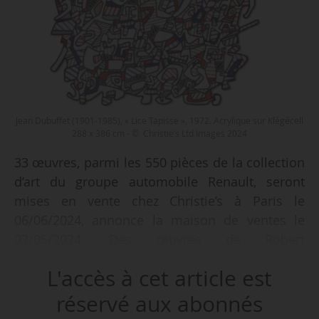
Jean Dubuffet (1901-1985), « Lice Tapisse », 1972. Acrylique sur Klégécell
288 x 386 cm - © Christie’s Ltd Images 2024
33 œuvres, parmi les 550 pièces de la collection
d’art du groupe automobile Renault, seront
mises en vente chez Christie’s à Paris le
06/06/2024, annonce la maison de ventes le
02/05/2024. Des œuvres de Robert
Rauschenberg, Sam Francis, Niki de Saint-Phalle,
L'accès à cet article est
Jean Dubuffet ou Victor Vasarely seront
notamment proposées à l’adjudication, afin de
réservé aux abonnés
créer un fonds de dotation « pour l’art, la culture