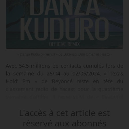
« Danza Kuduro (remix) » de Lucenzo, Don Omar et Tiësto -
Avec 54,5 millions de contacts cumulés lors de
la semaine du 26/04 au 02/05/2024, « Texas
Hold’ Em » de Beyoncé reste en tête du
classement radio de Yacast pour la quatrième
semaine d’affilée. Il reste suivi de « Beautiful
e
Things » de Benson Boone (2
, avec
L'accès à cet article est
45,3 millions de contacts). « Training Season »
e
de la Britanno-albanaise Dua Lipa prend la 3
réservé aux abonnés
place, avec 42,8 millions de contacts.