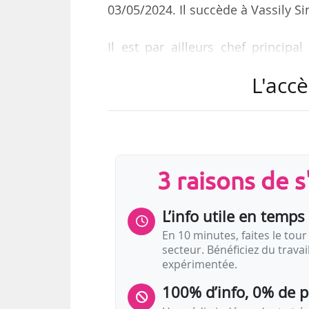
03/05/2024. Il succède à Vassily S
Il est par ailleurs chef princip
directeur musical du Winnipeg Sy
L'accè
invité de l’Orchestre Philharmoniq
chef principal du Staatsorcheste
l’Orchestre Philharmonique Arthur
Créé en 1954 sous le nom d’Ostrav
3 raisons de 
nom actuel en 1971. Son lieu de r
L’info utile en temps 
En 10 minutes, faites le tour 
secteur. Bénéficiez du trava
expérimentée.
100% d’info, 0% de 