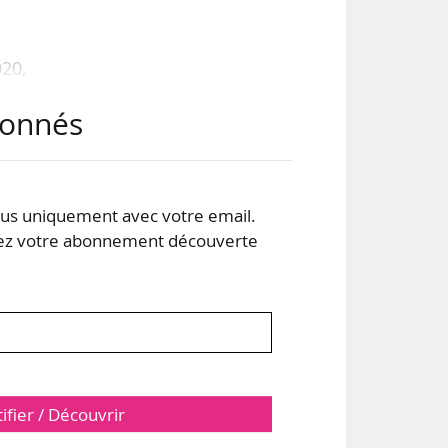
20,
hef
abonnés
vant
 de
s uniquement avec votre email.
 son
 votre abonnement découverte
tifier / Découvrir