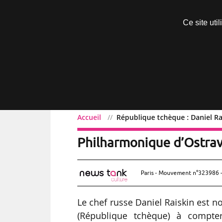
Découvrir sans engagement
Ce site uti
Menu
Accueil
République tchèque : Daniel Ra
République tchèque : Dan
Philharmonique d’Ostra
Paris - Mouvement n°323986 -
Le chef russe Daniel Raiskin est 
(République tchèque) à compte