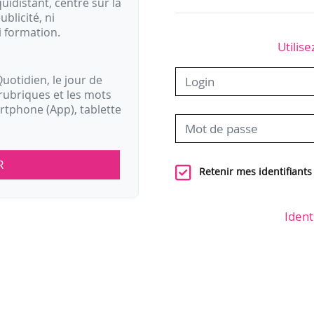
idistant, centré sur la
ublicité, ni
i formation.
Utilise
uotidien, le jour de
rubriques et les mots
artphone (App), tablette
R
Retenir mes identifiants
Ident