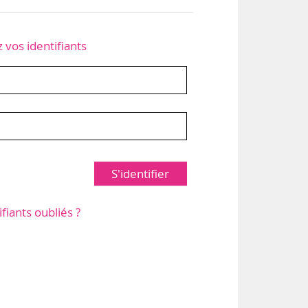
z vos identifiants
S'identifier
ifiants oubliés ?