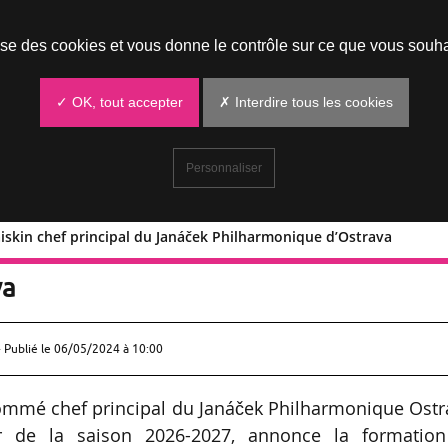
Prendre un rendez-vous
lise des cookies et vous donne le contrôle sur ce que vous souha
✓ OK, tout accepter
✗ Interdire tous les cookies
Personnaliser
iskin chef principal du Janáček Philharmonique d’Ostrava
iel Raiskin chef principal du Janáček
va
 Publié le
06/05/2024 à 10:00
nommé chef principal du Janáček Philharmonique Ost
r de la saison 2026-2027, annonce la formation