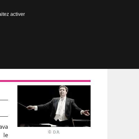
Nous joindre
itez activer
Espace abonné
rava
© D.R.
 le