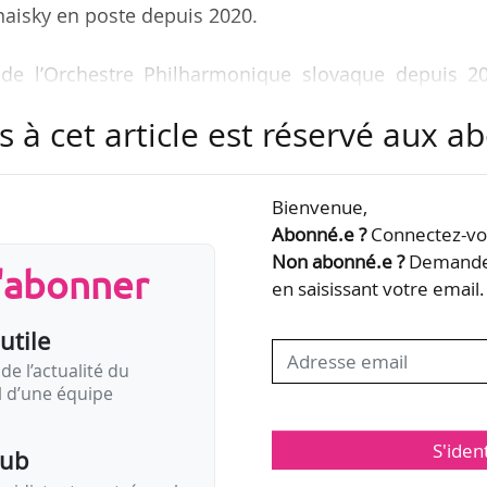
inaisky en poste depuis 2020.
al de l’Orchestre Philharmonique slovaque depuis 20
mphony Orchestra (Canada) depuis 2018 et premier c
s à cet article est réservé aux 
ue de Belgrade (Serbie) depuis 2017. Il a été aupara
r Rheinische Philharmonie à Coblence (Allemagne) et
 Rubinstein à Lódz (Pologne).
Bienvenue,
Abonné.e ?
Connectez-vou
a State Philharmonic Orchestra, la formation prend
Non abonné.e ?
Demandez
s'abonner
ésidence est la Maison de la…
en saisissant votre email.
utile
de l’actualité du
il d’une équipe
S'iden
pub