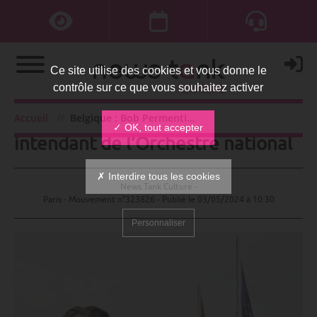
Ce site utilise des cookies et vous donne le
contrôle sur ce que vous souhaitez activer
Belgique : Bob Permentier
Accueil
Belgique : Bob Permentier intendant de l’Orchestre national
✓ OK, tout accepter
intendant de l’Orchestre national
✗ Interdire tous les cookies
News Tank Culture -
Paris - Mouvement n°323826 - Publié le
03/05/2024 à 10:30
Personnaliser