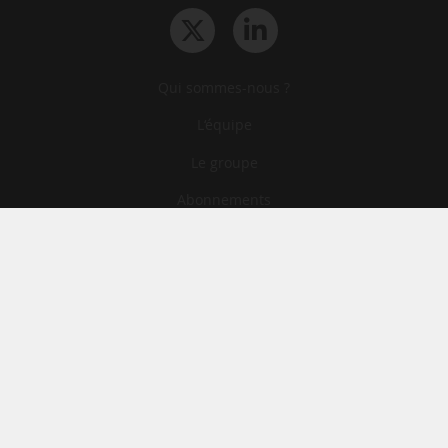
Qui sommes-nous ?
L‘équipe
Le groupe
Abonnements
Contact
Archives
CGA
Mentions légales
Confidentialité
Cookies