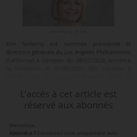
Kim Noltemy - © D.R.
Kim Noltemy est nommée présidente et
directrice générale du Los Angeles Philharmonic
(Californie) à compter du 08/07/2024, annonce
la formation le 01/05/2024. Elle succède à
Daniel Song qui assurait l’interim après le
départ de Chad Smith à l’automne 2023 pour la
L'accès à cet article est
direction générale du Boston Symphony.
réservé aux abonnés
Kim Noltemy est présidente et directrice
générale du Dallas Symphony Orchestra (Texas)
Bienvenue,
depuis 2018. Elle a travaillé précédemment pour
Abonné.e ?
Connectez-vous uniquement avec
le Boston Symphony Orchestra (Massachusetts)