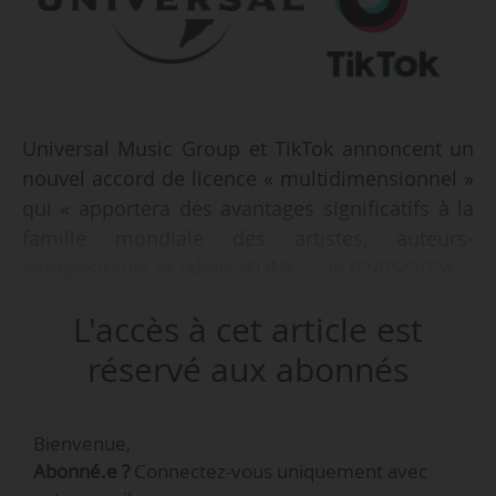
Universal Music Group et TikTok annoncent un
nouvel accord de licence « multidimensionnel »
qui « apportera des avantages significatifs à la
famille mondiale des artistes, auteurs-
compositeurs et labels d’UMG », le 02/05/2024.
L'accès à cet article est
Cet accord, qui prévoit une « rémunération
améliorée », marque « une nouvelle ère de
réservé aux abonnés
collaboration stratégique entre les deux
structures, fondée sur un engagement commun
Bienvenue,
à aider les artistes et auteurs-compositeurs à
Abonné.e ?
Connectez-vous uniquement avec
réaliser leur potentiel créatif et commercial ».