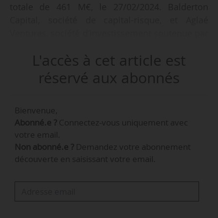
totale de 461 M€, le 27/02/2024. Balderton
Capital, société de capital-risque, et Aglaé
Ventures, société d’investissement soutenue par
le président-directeur général de LVMH, Bernard
L'accès à cet article est
Arnault, ont mené le tour de table, avec la
participation de Y Combinator.
réservé aux abonnés
Avec une application téléchargée « plus de »
Bienvenue,
150 millions de fois et un modèle commercial
Abonné.e ?
Connectez-vous uniquement avec
basé sur l’abonnement, la start-up a atteint
votre email.
46 M€ de revenus annuels récurrents (ARR) en
Non abonné.e ?
Demandez votre abonnement
2023. En parallèle de cette levée de fonds, de
découverte en saisissant votre email.
nouvelles fonctionnalités intégrant son propre
modèle d’IA générative ont été annoncées. Elles
permettront de créer des images à partir d’un
texte, d’élargir le cadre d’une photo ou d’ajouter
des éléments.