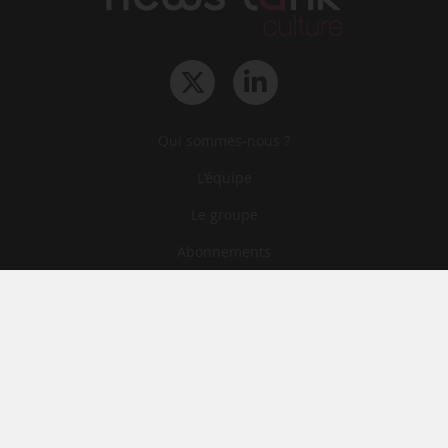
Qui sommes-nous ?
L‘équipe
Le groupe
Abonnements
Contact
Archives
CGA
Mentions légales
Confidentialité