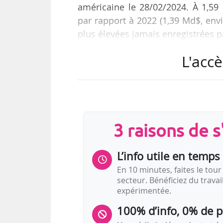
américaine le 28/02/2024. À 1,59 
par rapport à 2022 (1,39 Md$, envir
plus élevées jamais enregistrées p
L'accè
Toutes les catégories de licenc
les revenus perçus sur le territo
12,6 %, comparé à 2022 (1,18 M
augmenté de 21 %, ceux de la radi
2022 »…
3 raisons de 
L’info utile en temps 
En 10 minutes, faites le tour 
secteur. Bénéficiez du trava
expérimentée.
100% d’info, 0% de 