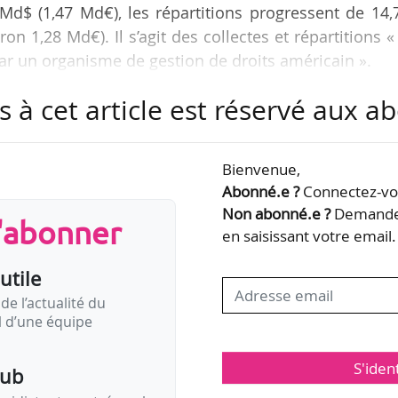
Md$ (1,47 Md€), les répartitions progressent de 14
on 1,28 Md€). Il s’agit des collectes et répartitions «
ar un organisme de gestion de droits américain ».
s à cet article est réservé aux 
es ont connu une hausse de collectes en 2023, port
ire des États-Unis à 1,33 Md$ (1,23 Md€), en hauss
d$, 1,09 Md€). « Les revenus du streaming audio 
Bienvenue,
o de 10 % et ceux de l’audiovisuel de 3 % par rappo
Abonné.e ?
Connectez-vou
Non abonné.e ?
Demandez
s'abonner
en saisissant votre email.
utile
de l’actualité du
il d’une équipe
S'iden
pub