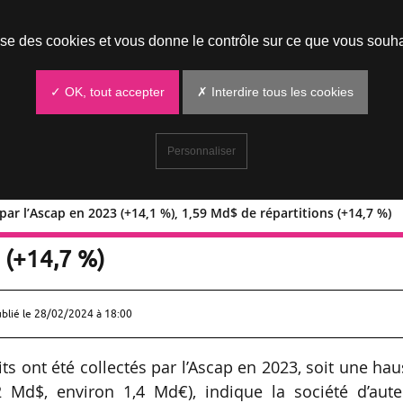
Prendre un rendez-vous
lise des cookies et vous donne le contrôle sur ce que vous souha
✓ OK, tout accepter
✗ Interdire tous les cookies
Personnaliser
 par l’Ascap en 2023 (+14,1 %), 1,59 Md$ de répartitions (+14,7 %)
lectés par l’Ascap en 2023 (+14,1 %),
 (+14,7 %)
ublié le
28/02/2024 à 18:00
ts ont été collectés par l’Ascap en 2023, soit une ha
Md$, environ 1,4 Md€), indique la société d’aute