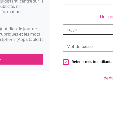
idistant, centré sur la
ublicité, ni
i formation.
Utilise
uotidien, le jour de
rubriques et les mots
artphone (App), tablette
R
Retenir mes identifiants
Ident