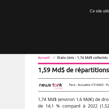
Découvrir sans engagement
Ce site uti
Menu
Accueil
États-Unis : 1,74 Md$ collectés
États-Unis : 1,74 Md$ col
1,59 Md$ de répartitions
Paris - Actualité n°316663 - P
1,74 Md$ (environ 1,6 Md€) de droi
de 14,1 % comparé à 2022 (1,52 