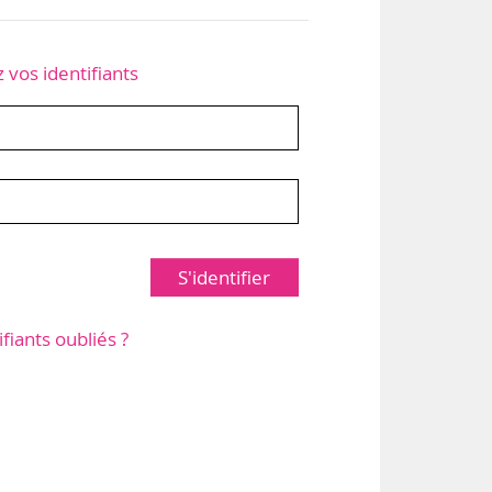
z vos identifiants
S'identifier
ifiants oubliés ?