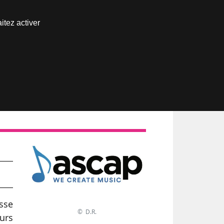
Nous joindre
itez activer
Espace abonné
usse
© D.R.
urs