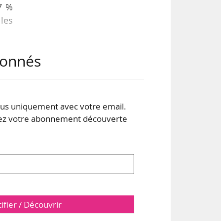
,7 %
 les
abonnés
ant
e de
ont
rt à
s uniquement avec votre email.
 votre abonnement découverte
tifier / Découvrir