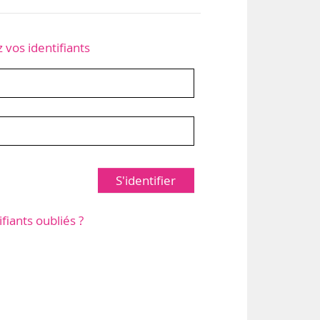
z vos identifiants
S'identifier
ifiants oubliés ?