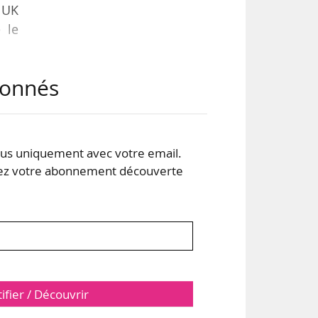
 UK
 le
abonnés
des
des
e de
duit
s uniquement avec votre email.
 les
 votre abonnement découverte
tifier / Découvrir