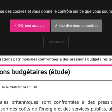
Prendre un rendez-vous
lise des cookies et vous donne le contrôle sur ce que vous souha
✓ OK, tout accepter
✗ Interdire tous les cookies
Personnaliser
sations patrimoniales confrontées à des pressions budgétaires (é
organisations patrimoniales
ions budgétaires (étude)
ublié le
29/02/2024 à 13:30
iales britanniques sont confrontées à des pressi
ison des coûts de l’énergie et des services publics, a