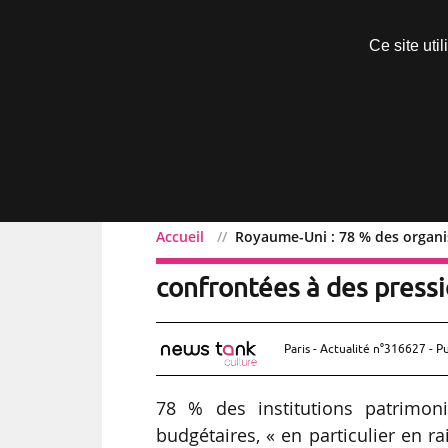
Découvrir sans engagement
Ce site uti
Menu
Accueil
Royaume-Uni : 78 % des organi
Royaume-Uni : 78 % des 
confrontées à des press
Paris - Actualité n°316627 - P
78 % des institutions patrimon
budgétaires, « en particulier en ra