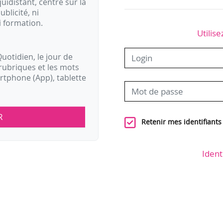
idistant, centré sur la
ublicité, ni
i formation.
Utilise
uotidien, le jour de
rubriques et les mots
artphone (App), tablette
R
Retenir mes identifiants
Ident