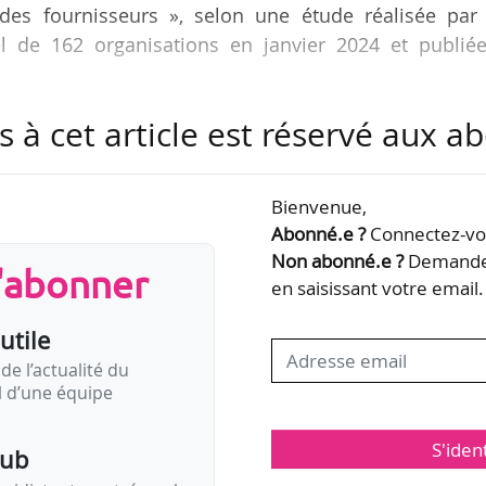
des fournisseurs », selon une étude réalisée par
l de 162 organisations en janvier 2024 et publiée
s à cet article est réservé aux 
t des pressions budgétaires, 32 % ont déjà opéré 
services, ou accès au public déjà existants. 50 % 
t 1, 16 M€) de chiffre d’affaires ont opéré ce typ
Bienvenue,
s subissant des pressions budgétaires, 20 % ont ré
Abonné.e ?
Connectez-vou
 en gelant le recrutement ou en ne remplissant pas
Non abonné.e ?
Demandez
s'abonner
en saisissant votre email.
utile
de l’actualité du
il d’une équipe
S'iden
pub