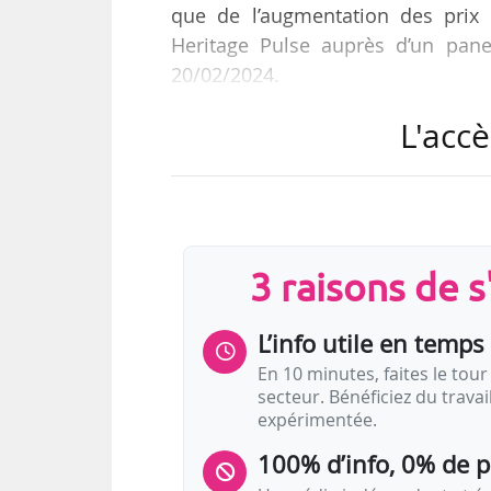
que de l’augmentation des prix 
Heritage Pulse auprès d’un pane
20/02/2024.
L'accè
Parmi les institutions subissan
réductions de leurs programmes, 
organisations dépassant 1 M£ (soi
réductions. Parmi les institution
leur personnel et 73 % l’ont fait
3 raisons de 
postes…
L’info utile en temps 
En 10 minutes, faites le tour 
secteur. Bénéficiez du trava
expérimentée.
100% d’info, 0% de 