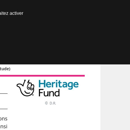
Nous joindre
itez activer
Espace abonné
tude)
© D.R.
ons
insi