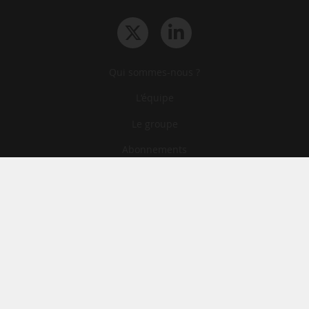
Qui sommes-nous ?
L‘équipe
Le groupe
Abonnements
Contact
Archives
CGA
Mentions légales
Confidentialité
Cookies