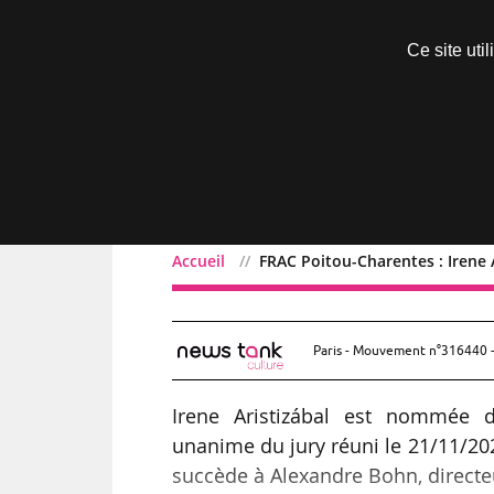
Découvrir sans engagement
Ce site uti
Menu
Accueil
FRAC Poitou-Charentes : Irene A
FRAC Poitou-Charentes : I
Paris - Mouvement n°316440 -
Irene Aristizábal est nommée d
unanime du jury réuni le 21/11/202
succède à Alexandre Bohn, directe