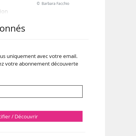
© Barbara Facchio
tion
 de
abonnés
 Art
nce
ene
ques
s uniquement avec votre email.
 votre abonnement découverte
tifier / Découvrir