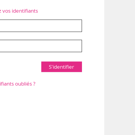
z vos identifiants
S'identifier
ifiants oubliés ?