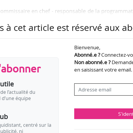
t commissaire en chef - responsable de la programma
 des publics du centre d’art contemporain Baltic
s à cet article est réservé aux 
19. Elle a notamment été co-commissaire du « British
 d’expositions au FRAC Grand Large — Hauts-de-Fra
nt été membre du jury du Turner Prize 2022. Ir
Bienvenue,
té les enjeux sociétaux à travers des projets artisti
Abonné.e ?
Connectez-vou
Non abonné.e ?
Demandez
s'abonner
en saisissant votre email.
utile
de l’actualité du
il d’une équipe
S'iden
pub
idistant, centré sur la
ublicité, ni