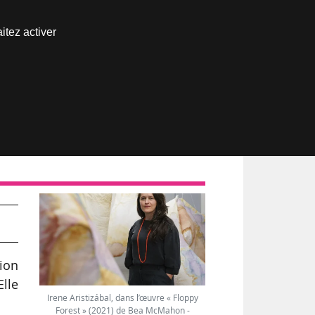
Nous joindre
itez activer
Espace abonné
ion
Elle
Irene Aristizábal, dans l’œuvre « Floppy
Forest » (2021) de Bea McMahon -