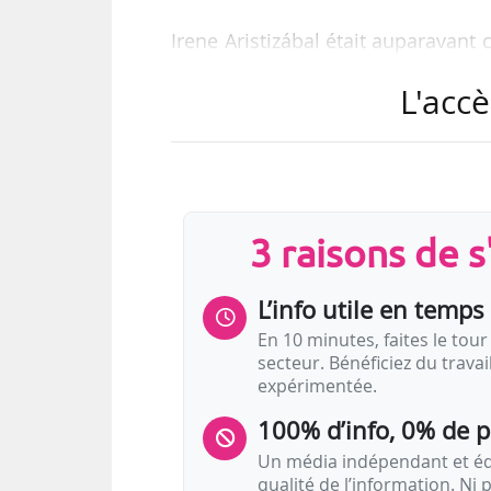
Irene Aristizábal était auparavan
artistique et du développement
L'accè
Gateshead (Angleterre), depuis 20
Show 9 » en 2022 et commissaire
de 2010 à 2011. Elle a égaleme
Aristizábal « appréhende avec acui
variés, et porte une attention…
3 raisons de 
L’info utile en temps 
En 10 minutes, faites le tour 
secteur. Bénéficiez du trava
expérimentée.
100% d’info, 0% de 
Un média indépendant et équ
qualité de l’information. Ni p