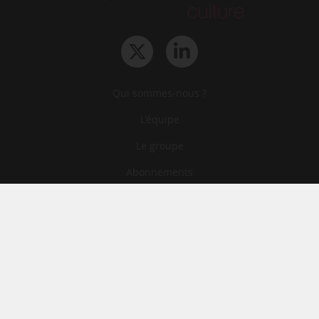
Qui sommes-nous ?
L‘équipe
Le groupe
Abonnements
Contact
Archives
CGA
Mentions légales
Confidentialité